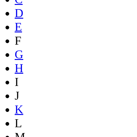
D
E
F
G
H
I
J
K
L
M