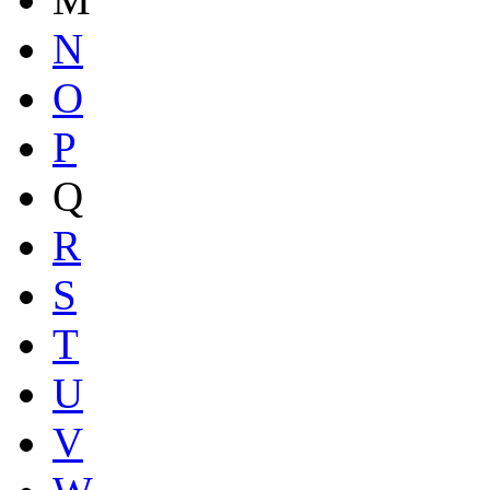
N
O
P
Q
R
S
T
U
V